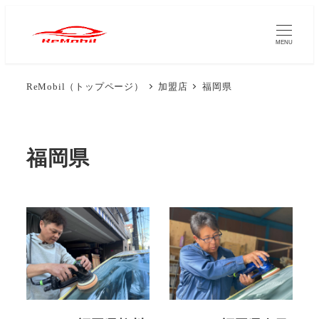
メ
イ
MENU
ン
コ
ReMobil（トップページ）
加盟店
福岡県
ン
テ
ン
福岡県
ツ
へ
移
動