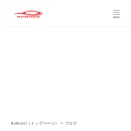
メ
イ
MENU
ン
コ
ン
テ
ン
ツ
ブログ
へ
移
動
ReMobil（トップページ）
ブログ