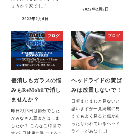
ょうか？家で […]
2022年2月5日
投稿日
2022年2月6日
投稿日
ブログ
ブログ
傷消しもガラスの悩
ヘッドライドの黄ば
みもReMobilで消し
みは放置しないで！
ませんか？
日頃まじまじと見ないと
思いますが一見綺麗に見
昨日2月3日は節分でした
えてもよく見ると傷があ
がみなさん豆まきはしま
ったり汚れているヘッド
したか？ こんなご時世で
ライトがあな […]
すが1日健康に過ごせるこ