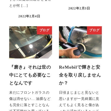
とが何 […]
2022年2月3日
投稿日
2022年2月4日
投稿日
ブログ
ブログ
『磨き』それは世の
ReMobilで輝きと安
中にとても必要なこ
全を取り戻しません
となんです
か？
未だにフロントガラスの
日頃まじまじと見ないと
傷は消せない… 油膜など
思いますが一見綺麗に見
も完全に落とすことなん
えてもよく見ると傷があ
て不可能だと思っている
ったり汚れているヘッド