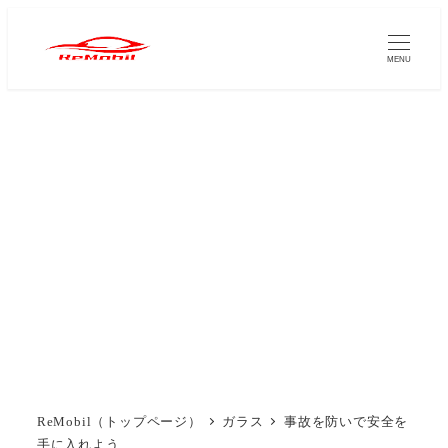
メ
イ
MENU
ン
コ
ン
テ
ン
ツ
へ
移
動
ReMobil（トップページ）
ガラス
事故を防いで安全を
手に入れよう