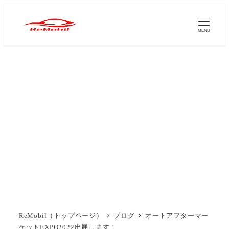
メ
イ
MENU
ン
コ
ン
テ
ン
ツ
へ
移
動
ReMobil（トップページ）
ブログ
オートアフターマー
ケットEXPO2022出展します！