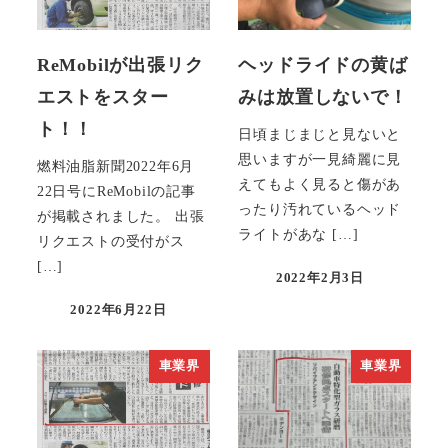
ReMobilが出張リク
ヘッドライドの黄ば
エストをスター
みは放置しないで！
ト！！
日頃まじまじと見ないと
思いますが一見綺麗に見
燃料油脂新聞2022年6月
えてもよく見ると傷があ
22日号にReMobilの記事
ったり汚れているヘッド
が掲載されました。 出張
ライトがあな […]
リクエストの受付がス
[…]
2022年2月3日
投稿日
2022年6月22日
投稿日
車業界
車業界