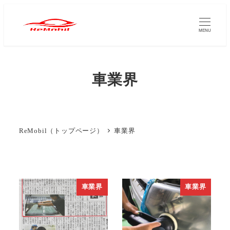
メ
イ
MENU
ン
コ
ン
車業界
テ
ン
ツ
へ
ReMobil（トップページ）
車業界
移
動
車業界
車業界