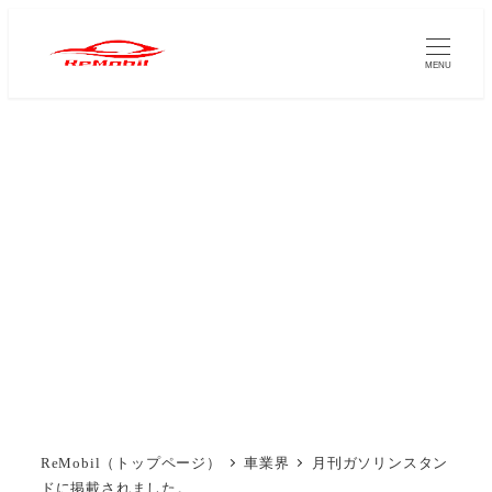
メ
イ
MENU
ン
コ
ン
テ
ン
ツ
へ
移
動
ReMobil（トップページ）
車業界
月刊ガソリンスタン
ドに掲載されました。