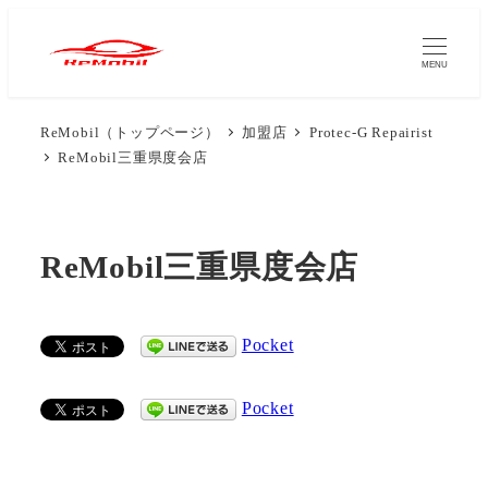
メ
イ
MENU
ン
コ
ReMobil（トップページ）
加盟店
Protec-G Repairist
ン
ReMobil三重県度会店
テ
ン
ツ
ReMobil三重県度会店
へ
移
動
Pocket
Pocket