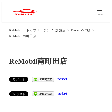
メ
イ
MENU
ン
コ
ReMobil（トップページ）
加盟店
Protec-G 2級
ン
ReMobil南町田店
テ
ン
ツ
ReMobil南町田店
へ
移
動
Pocket
Pocket