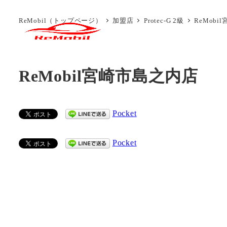
メ
ReMobil（トップページ）
加盟店
Protec-G 2級
ReMob
イ
サービス
ン
コ
ン
ReMobil宮崎市島之内店
テ
ン
ツ
Pocket
へ
移
Pocket
動