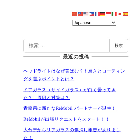
会社概要
問合・資料請求
検
検索
索
最近の投稿
ヘッドライトはなぜ黄ばむ？！磨きとコーティン
グを選ぶポイントとは？
ドアガラス（サイドガラス）が白く曇ってき
た？！原因と対策は？
青森県に新たなReMobil パートナーが誕生！
ReMobilが出張リクエストをスタート！！
大分県からリアガラスの傷消し報告がありまし
た！