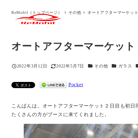
メ
ReMobil（トップページ）
その他
オートアフターマーケット
イ
サービス
ン
コ
ン
オートアフターマーケット
テ
ン
カテゴリー
カテゴリー
2022年3月12日
2022年5月7日
その他
ガラス
ツ
投稿日
更新日
へ
移
Pocket
動
こんばんは。オートアフターマーケット２日目も初日
たくさんの方がブースに来てくれました。