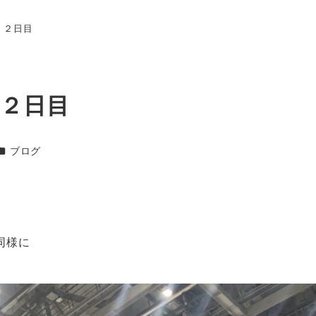
 ２日目
一覧
施工店を探す
施工実績
加盟する
ブログ
 ２日目
カテゴリー
ブログ
同様に