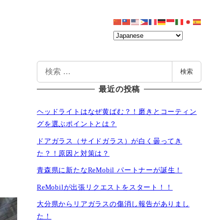
会社概要
問合・資料請求
検
検索
索
最近の投稿
ヘッドライトはなぜ黄ばむ？！磨きとコーティン
グを選ぶポイントとは？
ドアガラス（サイドガラス）が白く曇ってき
た？！原因と対策は？
青森県に新たなReMobil パートナーが誕生！
ReMobilが出張リクエストをスタート！！
大分県からリアガラスの傷消し報告がありまし
た！